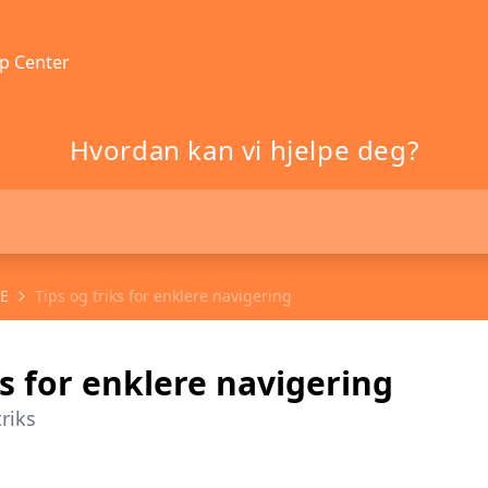
p Center
Hvordan kan vi hjelpe deg?
CE
Tips og triks for enklere navigering
ks for enklere navigering
riks