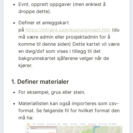
Evnt. opprett oppgaver (men enklest å 
droppe dette).
Definer et anleggskart 
på 
https://infrakit.com/kuura/project.htm
 (du 
må være admin eller prosjektadmin for å 
komme til denne siden) Dette kartet vil være 
en dwg/dxf som vises i tillegg til det 
bakgrunnskartet sjåførene velger når de 
kjører.
1.
Definer materialer
For eksempel, grus eller stein.
Materiallisten kan også importeres som csv-
format. Se følgende fil for hvilket format den 
må ha: