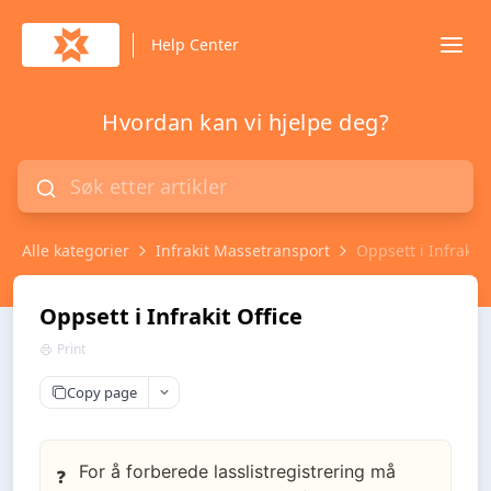
Help Center
Hvordan kan vi hjelpe deg?
Alle kategorier
Infrakit Massetransport
Oppsett i Infrakit 
Oppsett i Infrakit Office
Print
Copy page
For å forberede lasslistregistrering må
❓