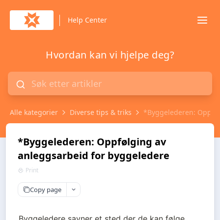
Help Center
Hvordan kan vi hjelpe deg?
Alle kategorier
Diverse tips & triks
*Byggelederen: Oppføl
*Byggelederen: Oppfølging av
anleggsarbeid for byggeledere
Print
Copy page
Byggeledere savner et sted der de kan følge 