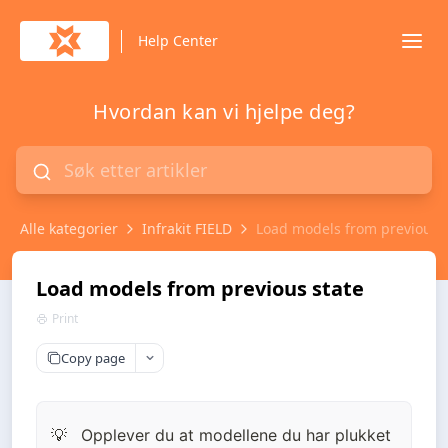
Help Center
Hvordan kan vi hjelpe deg?
Alle kategorier
Infrakit FIELD
Load models from previous s
Load models from previous state
Print
Copy page
Opplever du at modellene du har plukket 
💡