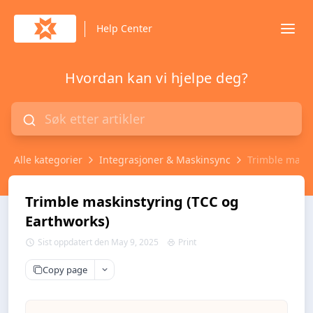
Help Center
Hvordan kan vi hjelpe deg?
Alle kategorier
Integrasjoner & Maskinsync
Trimble maski
Trimble maskinstyring (TCC og
Earthworks)
Sist oppdatert den May 9, 2025
Print
Copy page