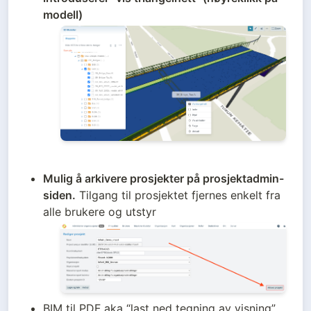
modell)
Mulig å arkivere prosjekter på prosjektadmin-
siden.
 Tilgang til prosjektet fjernes enkelt fra 
alle brukere og utstyr
BIM til PDF aka “last ned tegning av visning” 