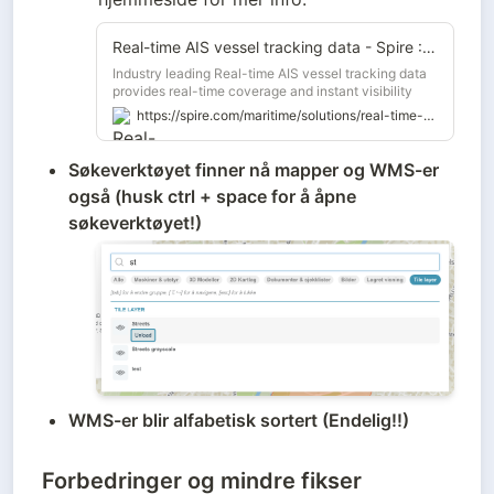
Real-time AIS vessel tracking data - Spire : Global Data and Analytics
Industry leading Real-time AIS vessel tracking data
provides real-time coverage and instant visibility
into maritime activities, in the open ocean and near
https://spire.com/maritime/solutions/real-time-ais
shore.
Søkeverktøyet finner nå mapper og WMS-er 
også (husk ctrl + space for å åpne 
søkeverktøyet!)
WMS-er blir alfabetisk sortert (Endelig!!)
Forbedringer og mindre fikser