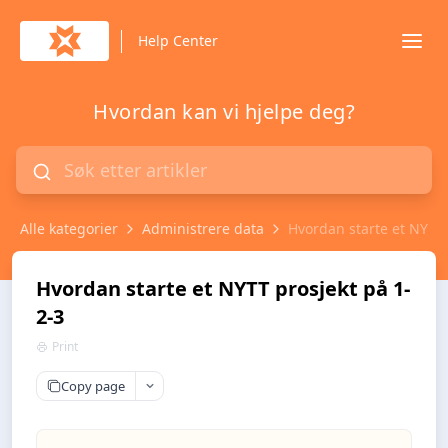
Help Center
Hvordan kan vi hjelpe deg?
Alle kategorier
Administrere data
Hvordan starte et NYTT 
Hvordan starte et NYTT prosjekt på 1-
2-3
Print
Copy page